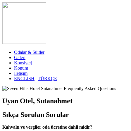
Odalar & Süitler
Galeri
Konsiyerj
Konum
İletişim
ENGLISH
|
TÜRKÇE
Uyan Otel, Sutanahmet
Sıkça Sorulan Sorular
Kahvaltı ve vergiler oda ücretine dahil midir?