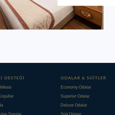
I DESTEĞI
ODALAR & SÜITLER
litikası
Economy Odalar
Koşullar
Superior Odalar
da
Deluxe Odalar
ulan Sorular
Süit Odalar