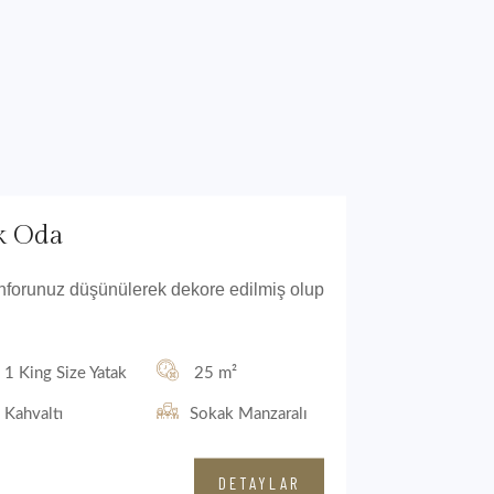
ik Oda
konforunuz düşünülerek dekore edilmiş olup
1 King Size Yatak
25 m²
Kahvaltı
Sokak Manzaralı
DETAYLAR