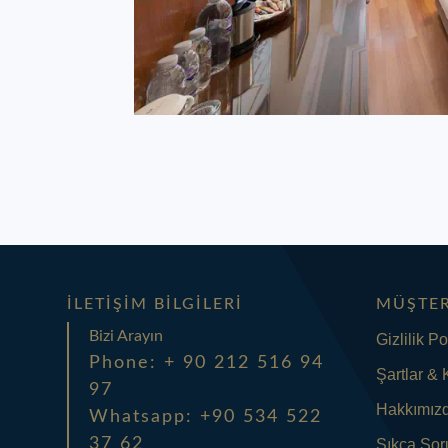
İLETIŞIM BILGILERI
MÜŞTER
Bizi Arayın
Gizlilik Po
Phone: + 90 212 516 94
Şartlar & 
97
Hakkımız
Whatsapp: +90 534 522
37 62
Sıkça Sor