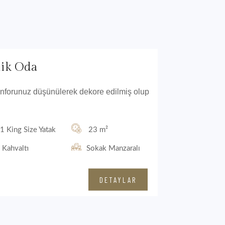
lik Oda
 konforunuz düşünülerek dekore edilmiş olup
1 King Size Yatak
23 m²
Kahvaltı
Sokak Manzaralı
DETAYLAR