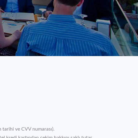
ım tarihi ve CVV numarası).
l kredi kartından çekim hakkını saklı tutar.