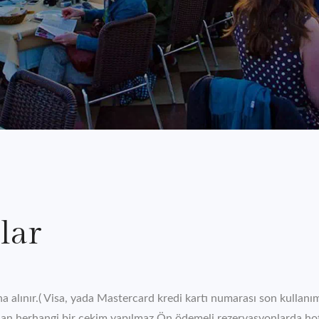
lar
ına alınır.( Visa, yada Mastercard kredi kartı numarası son kullan
dan herhangi bir çekim yapılmaz.Ön ödemeli rezervasyonlarda hote