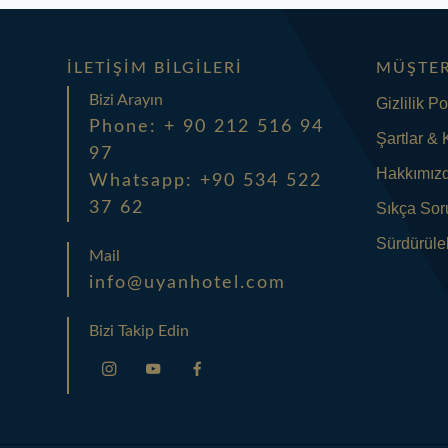
İLETIŞIM BILGILERI
MÜŞTER
Bizi Arayın
Gizlilik Po
Phone: + 90 212 516 94
Şartlar & 
97
Hakkımız
Whatsapp: +90 534 522
37 62
Sıkça Sor
Sürdürüleb
Mail
info@uyanhotel.com
Bizi Takip Edin