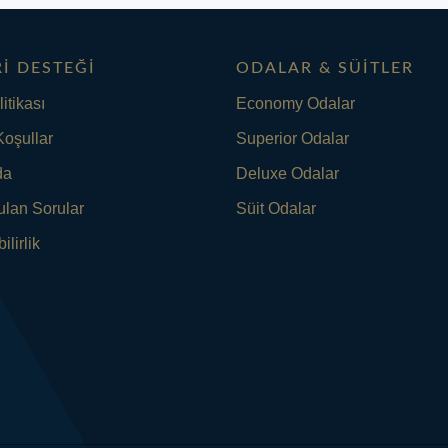
I DESTEĞI
ODALAR & SÜITLER
litikası
Economy Odalar
Koşullar
Superior Odalar
da
Deluxe Odalar
ulan Sorular
Süit Odalar
ilirlik