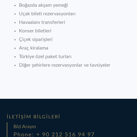
Boğazda akşam yemeği
Uçak bileti rezervasyonları
Havaalanı transferleri
Konser biletleri
Çiçek siparişleri
Araç kiralama
Türkiye özel paket turları
Diğer şehirlere rezervasyonlar ve tavsiyeler
İLETIŞIM BILGILERI
Bizi Arayın
Phone: + 90 212 516 94 97